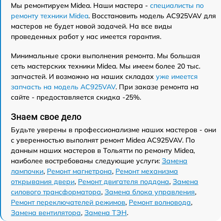
Мы ремонтируем Midea. Наши мастера -
специалисты по
ремонту техники Midea
. Восстановить модель AC925VAV для
мастеров не будет новой задачей. На все виды
проведенных работ у нас имеется гарантия.
Минимальные сроки выполнения ремонта. Мы большая
сеть мастерских техники Midea. Мы имеем более 20 тыс.
запчастей. И возможно на наших складах
уже имеется
запчасть на модель AC925VAV
. При заказе ремонта на
сайте - предоставляется скидка -25%.
Знаем свое дело
Будьте уверены в профессионализме наших мастеров - они
с уверенностью выполнят ремонт Midea AC925VAV. По
данным наших мастеров в Тольятти по ремонту Midea,
наиболее востребованы следующие услуги:
Замена
лампочки
,
Ремонт магнетрона
,
Ремонт механизма
открывания двери
,
Ремонт двигателя поддона
,
Замена
силового трансформатора
,
Замена блока управления
,
Ремонт переключателей режимов
,
Ремонт волновода
,
Замена вентилятора
,
Замена ТЭН
.