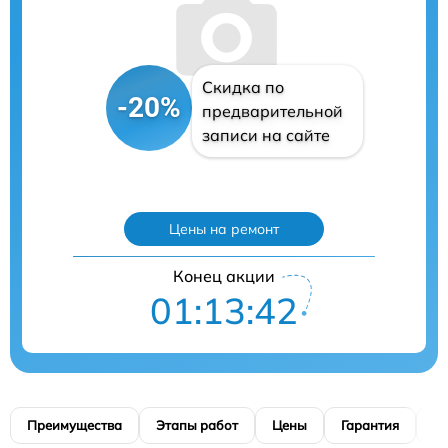
Скидка по
-20%
предварительной
записи на сайте
Цены на ремонт
Конец акции
01:13:41
Преимущества
Этапы работ
Цены
Гарантия
М