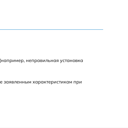
1600 р
1100 р
1000 р
900 р
 (например, неправильная установка
1100 р
ие заявленным характеристикам при
1000 р
1690 р
2800 р