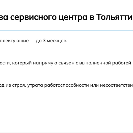
от 60 мин
а сервисного центра в Тольятти
от 60 мин
мплектующие — до 3 месяцев.
от 60 мин
от 60 мин
ости, который напрямую связан с выполненной работой
от 60 мин
из строя, утрата работоспособности или несоответств
от 60 мин
от 60 мин
от 60 мин