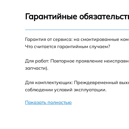
Устранение засора Midea MD200H80W
Гарантийные обязательств
Замена питающего кабеля Midea
MD200H80W
Гарантия от сервиса: на смонтированные ко
Замена дисплея Midea MD200H80W
Что считается гарантийным случаем?
Замена подсветки индикаторов Midea
MD200H80W
Для работ: Повторное проявление неисправн
запчасти).
Замена электродвигателя Midea
MD200H80W
Для комплектующих: Преждевременный выход 
Замена электросхемы Midea MD200H80W
соблюдении условий эксплуатации.
Показать полностью
Замена бака Midea MD200H80W
Ремонт барабана Midea MD200H80W