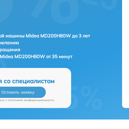
ой машины Midea MD200H80W до 3 лет
 желанию
бращения
Midea MD200H80W от 35 минут
я со специалистом
Оставить заявку
есь c
политикой конфиденциальности